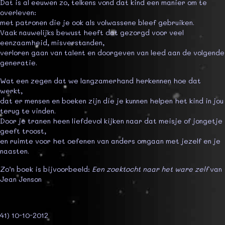
Dat is al eeuwen zo, telkens vond dat kind een manier om te
overleven:
met patronen die je ook als volwassene bleef gebruiken.
Vaak nauwelijks bewust heeft dat gezorgd voor veel
eenzaamheid, misverstanden,
verloren gaan van talent en doorgeven van leed aan de volgende
generatie.
Wat een zegen dat we langzamerhand herkennen hoe dat
werkt,
dat er mensen en boeken zijn die je kunnen helpen het kind in jou
terug te vinden.
Door je tranen heen liefdevol kijken naar dat meisje of jongetje
geeft troost,
en ruimte voor het oefenen van anders omgaan met jezelf en je
naasten.
Zo’n boek is bijvoorbeeld:
Een zoektocht naar het ware zelf
van
Jean Jenson
41) 10-10-2012