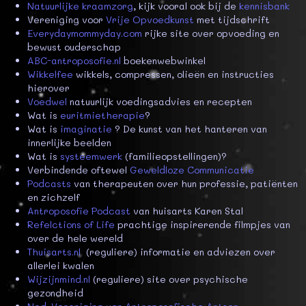
Natuurlijke kraamzorg
, kijk vooral ook bij de
kennisbank
Vereniging voor
Vrije Opvoedkunst
met tijdschrift
Everydaymommyday.com
rijke site over opvoeding en
bewust ouderschap
ABC-antroposofie.nl
boekenwebwinkel
Wikkelfee
wikkels, compressen, olieën en instructies
hierover
Voedwel
natuurlijk voedingsadvies en recepten
Wat is
euritmietherapie
?
Wat is
imaginatie
? De kunst van het hanteren van
innerlijke beelden
Wat is
systeemwerk
(familieopstellingen)?
Verbindende oftewel
Geweldloze Communicatie
Podcasts
van therapeuten over hun professie, patiënten
en zichzelf
Antroposofie Podcast
van huisarts Karen Stal
Refelctions of Life
prachtige inspirerende filmpjes van
over de hele wereld
Thuisarts.nl
(reguliere) informatie en adviezen over
allerlei kwalen
Wijzijnmind.nl
(reguliere) site over psychische
gezondheid